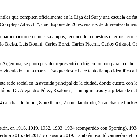
antiles que compiten oficialmente en la Liga del Sur y una escuela de f
 “Complejo Zibecchi”, que dispone de 20 escenarios de diferentes dimen
n participación en clínicas-campus, recibiendo a nuestros cuerpos técni
elo Bielsa, Luis Bonini, Carlos Borzi, Carlos Picerni, Carlos Griguol,
pa Argentina, se junio pasado, representó un lógico premio para la enti
 vinculado a una marca. Esa que desde hace tanto tiempo identifica a L
lente sede social en la avenida principal de la ciudad, donde cuenta co
de fútbol Dr. Alejandro Pérez, 3 salones, 1 minigimnasio y 2 piletas de na
 canchas de fútbol, 8 auxiliares, 2 con alambrado, 2 canchas de hócke
visión, en 1916, 1919, 1932, 1933, 1934 (compartido con Sporting), 19
tura 2015, del 2017 y clausura 2019. También resultó campeón del to