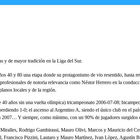
das y de mayor tradición en la Liga del Sur.
 años 40 y 80 una etapa donde su protagonismo de vio resentido, hasta ret
rofesionales de notoria relevancia como Néstor Herrero en la conducci
planos locales y de la región.
 40 años sin una vuelta olímpica) tricampeonato 2006-07-08; bicampeon
 perdiendo 1-0; el ascenso al Argentino A, siendo el único club en el p
B en 2007… Y siempre, como mínimo, con un 90% de jugadores surgidos e
 Miralles, Rodrigo Gambirassi, Mauro Olivi, Marcos y Mauricio del Cer
al, Francisco Pizzini, Lautaro y Mauro Martìnez, Ivan Lòpez, Agustìn