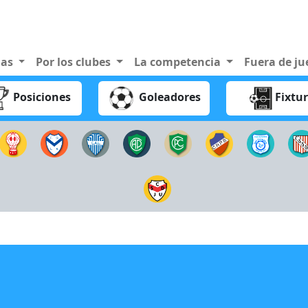
nas
Por los clubes
La competencia
Fuera de j
Posiciones
Goleadores
Fixtu