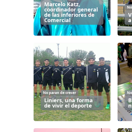
Marcelo Katz,
No
coordinador general
de las inferiores de
V
Comercial
a
No paran de crecer
No
Liniers, una forma
B
de vivir el deporte
n