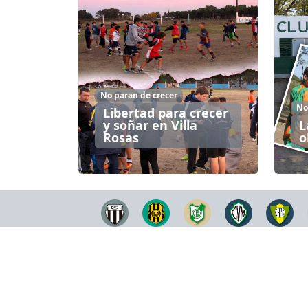
No paran de crecer
No
Libertad para crecer
y soñar en Villa
L
Rosas
o