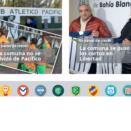
No paran de crecer
 paran de crecer
La comuna se puso
a comuna no se
los cortos en
lvidó de Pací­fico
Libertad