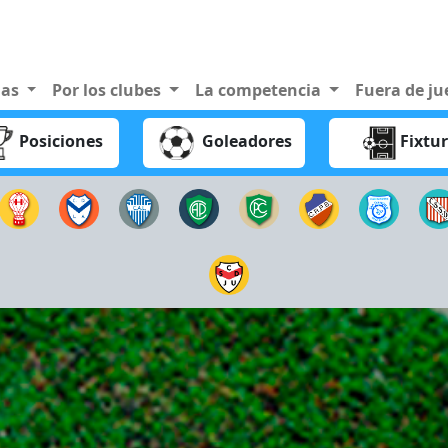
nas
Por los clubes
La competencia
Fuera de j
Posiciones
Goleadores
Fixtu