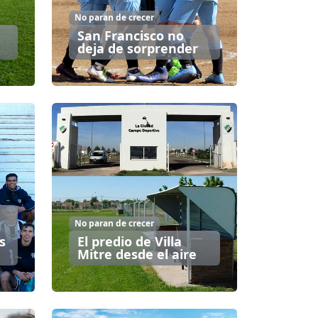
No paran de crecer
San Francisco no
deja de sorprender
No paran de crecer
s
El predio de Villa
Mitre desde el aire