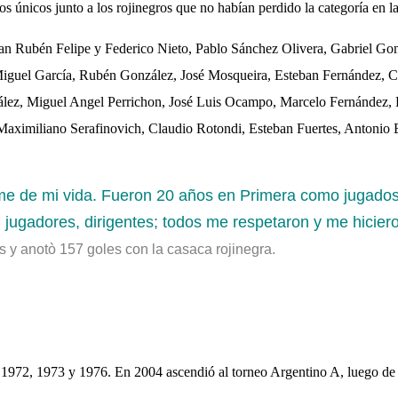
os únicos junto a los rojinegros que no habían perdido la categoría en l
iguran Rubén Felipe y Federico Nieto, Pablo Sánchez Olivera, Gabriel G
Miguel García, Rubén González, José Mosqueira, Esteban Fernández, C
lez, Miguel Angel Perrichon, José Luis Ocampo, Marcelo Fernández, 
Maximiliano Serafinovich, Claudio Rotondi, Esteban Fuertes, Antonio
me de mi vida. Fueron 20 años en Primera como jugados,
 jugadores, dirigentes; todos me respetaron y me hicier
os y anotò 157 goles con la casaca rojinegra.
, 1972, 1973 y 1976. En 2004 ascendió al torneo Argentino A, luego de 