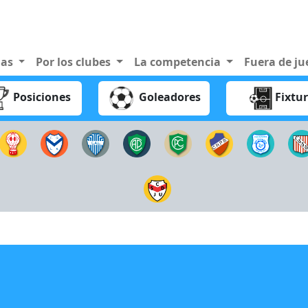
nas
Por los clubes
La competencia
Fuera de j
Posiciones
Goleadores
Fixtu