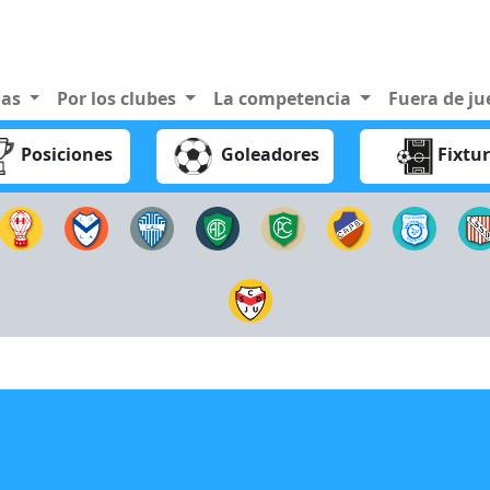
nas
Por los clubes
La competencia
Fuera de j
Posiciones
Goleadores
Fixtu