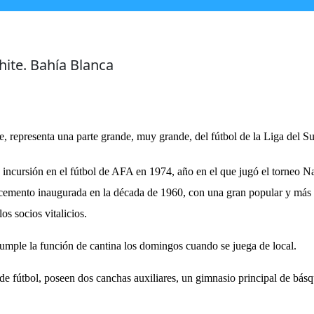
ite. Bahí­a Blanca
e, representa una parte grande, muy grande, del fútbol de la Liga del Su
a incursión en el fútbol de AFA en 1974, año en el que jugó el torneo N
e cemento inaugurada en la década de 1960, con una gran popular y más de
os socios vitalicios.
cumple la función de cantina los domingos cuando se juega de local.
e fútbol, poseen dos canchas auxiliares, un gimnasio principal de básqu