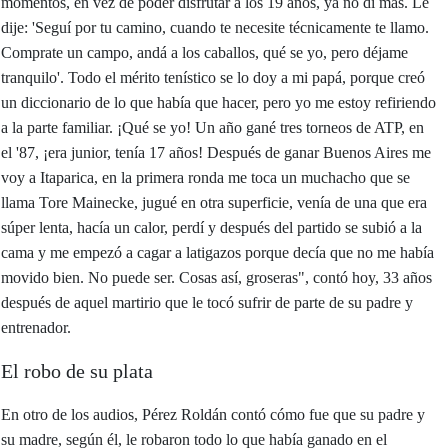
momentos, en vez de poder disfrutar a los 19 años, ya no di más. Le
dije: 'Seguí por tu camino, cuando te necesite técnicamente te llamo.
Comprate un campo, andá a los caballos, qué se yo, pero déjame
tranquilo'. Todo el mérito tenístico se lo doy a mi papá, porque creó
un diccionario de lo que había que hacer, pero yo me estoy refiriendo
a la parte familiar. ¡Qué se yo! Un año gané tres torneos de ATP, en
el '87, ¡era junior, tenía 17 años! Después de ganar Buenos Aires me
voy a Itaparica, en la primera ronda me toca un muchacho que se
llama Tore Mainecke, jugué en otra superficie, venía de una que era
súper lenta, hacía un calor, perdí y después del partido se subió a la
cama y me empezó a cagar a latigazos porque decía que no me había
movido bien. No puede ser. Cosas así, groseras", contó hoy, 33 años
después de aquel martirio que le tocó sufrir de parte de su padre y
entrenador.
El robo de su plata
En otro de los audios, Pérez Roldán contó cómo fue que su padre y
su madre, según él, le robaron todo lo que había ganado en el