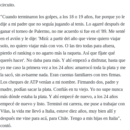
circuito.
"Cuando terminaron los golpes, a los 18 o 19 años, fue porque yo le
dije a mi padre que no seguía jugando al tenis. Lo agarré después de
ganar el torneo de Palermo, no me acuerdo si fue en el '89. Me senté
en el avión y le dije: 'Mirá: a partir del año que viene quiero viajar
solo, no quiero viajar más con vos. O las tiro todas para afuera,
pierdo el ranking o no agarro más la raqueta. Así que fíjate qué
querés hacer'. No daba para más. Y ahí empezó a disfrutar, hasta que
yo me caso la primera vez a los 24 años: amarrocó toda la plata y me
la sacó, sin avisarme nada. Eran cuentas familiares con tres firmas.
Los cheques de ATP venían a mi nombre. Firmando dos, padre y
madre, podían sacar la plata. Confiás en tu viejo. Yo no supe nunca
más dónde estaba la plata. Y ahí empecé de nuevo, a los 24 años
empecé de nuevo y listo. Terminó mi carrera, me puse a trabajar con
Vilas, la vida me llevó a Italia, estuve diez años, muy bien allí y
después me vine para acá, para Chile. Tengo a mis hijas en Italia",
contó.