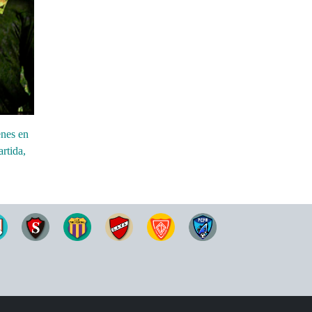
enes en
rtida,