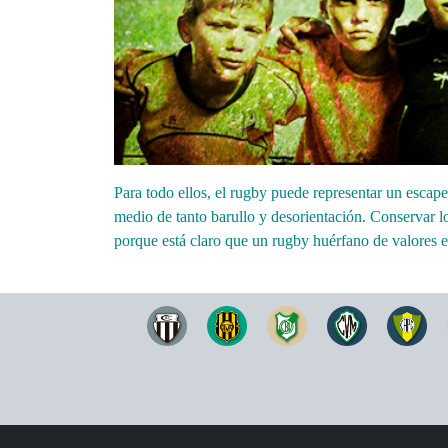
Para todo ellos, el rugby puede representar un escape
medio de tanto barullo y desorientación. Conservar lo
porque está claro que un rugby huérfano de valores e