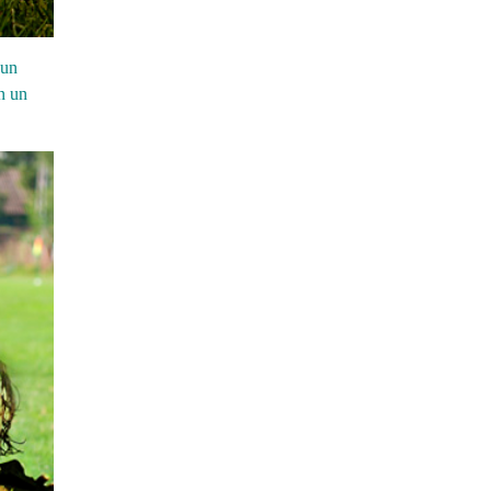
 un
n un