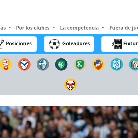
nas
Por los clubes
La competencia
Fuera de j
Posiciones
Goleadores
Fixtu