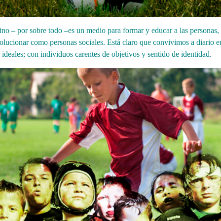
no – por sobre todo –es un medio para formar y educar a las personas,
olucionar como personas sociales. Está claro que convivimos a diario e
deales; con individuos carentes de objetivos y sentido de identidad.