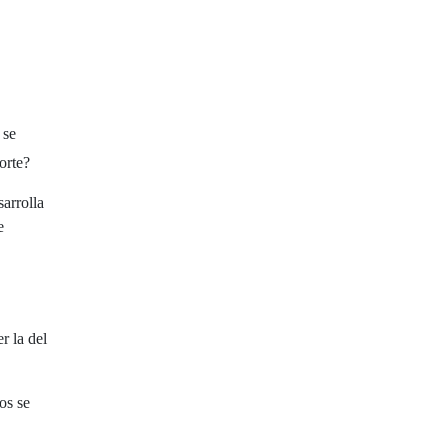
 se
orte?
sarrolla
e
r la del
os se