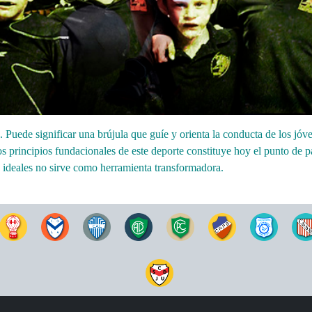
. Puede significar una brújula que guíe y orienta la conducta de los jóv
s principios fundacionales de este deporte constituye hoy el punto de pa
 ideales no sirve como herramienta transformadora.