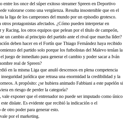
so entre los once del súper exitoso streamer Spreen en Deportivo
uede valorarse como una vergüenza.
Resulta insostenible que en el
a la liga de los campeones del mundo por un episodio grotesco.
n otros protagonistas afectados. ¿Cómo pueden interpretar en
 y Racing, los otros equipos que pelean por el título de campeón,
te un cambio al principio del partido ante el rival que marcha líder?
ción deben hacer en el Fortín que Thiago Fernández haya recibido
comienzo del partido solo porque los futbolistas del Malevo tenían la
 el juego de inmediato para generar el cambio y poder sacar a Iván
nombre real de Spreen?
edió en la misma Liga que anuló descensos en plena competencia
inseguridad jurídica que retrasa una enormidad la credibilidad y la
 torneos. A propósito: ¿se hubiera animado Fabbiani a este papelón si
iera en riesgo de perder la categoría?
 vale exponer que el entrenador no puede ser imputado como único
este dislate. Es evidente que recibió la indicación o el
 de otro poder para generar esto.
vale por el marketing.