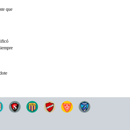
ste que
ificó
siempre
dote