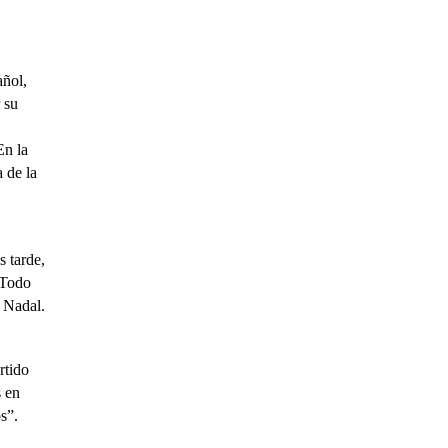
añol,
 su
En la
a de la
 tarde,
 Todo
n Nadal.
rtido
s en
os”.