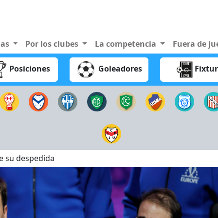
nas
Por los clubes
La competencia
Fuera de j
Posiciones
Goleadores
Fixtu
de su despedida