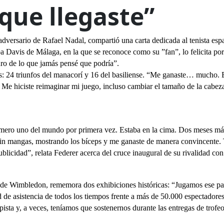
que llegaste”
 adversario de Rafael Nadal, compartió una carta dedicada al tenista esp
opa Davis de Málaga
, en la que se reconoce como su ”fan”, lo felicita por
duro de lo que jamás pensé que podría”.
ces: 24 triunfos del manacorí y 16 del basiliense. “Me ganaste… mucho. 
or. Me hiciste reimaginar mi juego, incluso cambiar el tamaño de la cabez
úmero uno del mundo por primera vez. Estaba en la cima. Dos meses más
 sin mangas, mostrando los bíceps y me ganaste de manera convincente.
ublicidad”, relata Federer acerca del cruce inaugural de su rivalidad co
de Wimbledon, rememora dos exhibiciones históricas: “Jugamos ese pa
d de asistencia de todos los tiempos frente a más de 50.000 espectadore
sta y, a veces, teníamos que sostenernos durante las entregas de trofe