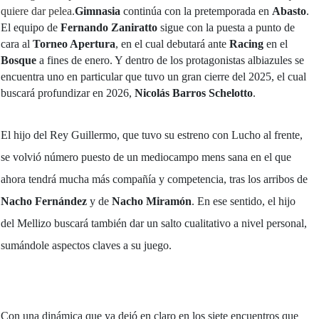
quiere dar pelea.
Gimnasia
continúa con la pretemporada en
Abasto
.
El equipo de
Fernando Zaniratto
sigue con la puesta a punto de
cara al
Torneo Apertura
, en el cual debutará ante
Racing
en el
Bosque
a fines de enero. Y dentro de los protagonistas albiazules se
encuentra uno en particular que tuvo un gran cierre del 2025, el cual
buscará profundizar en 2026,
Nicolás Barros Schelotto
.
El hijo del Rey Guillermo, que tuvo su estreno con Lucho al frente,
se volvió número puesto de un mediocampo mens sana en el que
ahora tendrá mucha más compañía y competencia, tras los arribos de
Nacho Fernández
y de
Nacho Miramón
. En ese sentido, el hijo
del Mellizo buscará también dar un salto cualitativo a nivel personal,
sumándole aspectos claves a su juego.
Con una dinámica que ya dejó en claro en los siete encuentros que