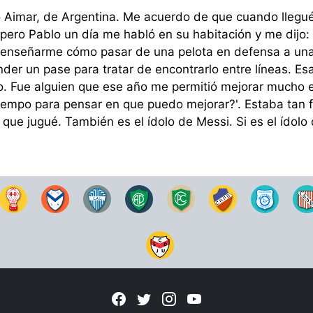
Aimar, de Argentina. Me acuerdo de que cuando llegué 
ero Pablo un día me habló en su habitación y me dijo: 
 a enseñarme cómo pasar de una pelota en defensa a una
er un pase para tratar de encontrarlo entre líneas. Esa
o. Fue alguien que ese año me permitió mejorar mucho e
empo para pensar en que puedo mejorar?'. Estaba tan fel
 que jugué. También es el ídolo de Messi. Si es el ídolo 