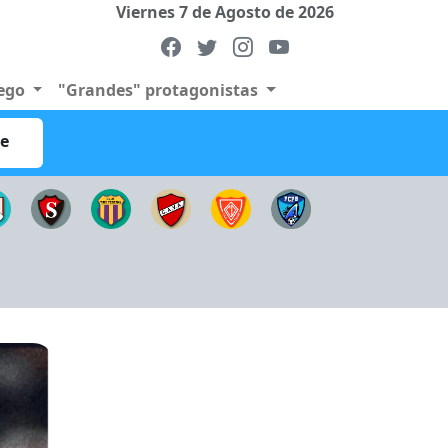
Viernes 7 de Agosto de 2026
uego
"Grandes" protagonistas
re