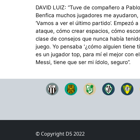
DAVID LUIZ: “Tuve de compañero a Pablo 
Benfica muchos jugadores me ayudaron, p
‘Vamos a ver el último partido’. Empezó
ataque, cómo crear espacios, cómo escond
clase de consejos que nunca había tenid
juego. Yo pensaba '¿cómo alguien tiene ti
es un jugador top, para mí el mejor con el
Messi, tiene que ser mi ídolo, seguro”.
© Copyright D5 2022