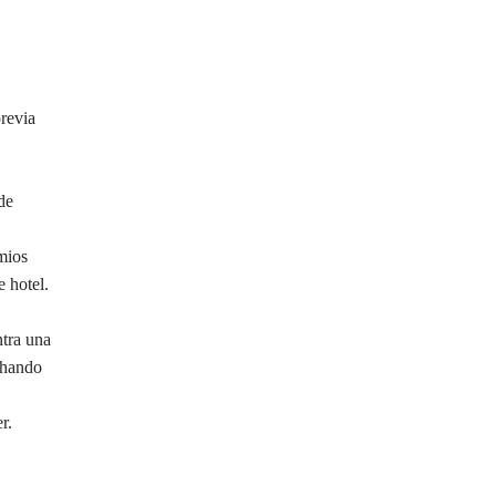
previa
de
emios
e hotel.
ntra una
chando
r.