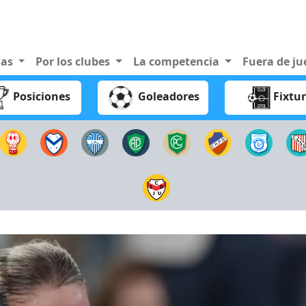
nas
Por los clubes
La competencia
Fuera de j
Posiciones
Goleadores
Fixtu