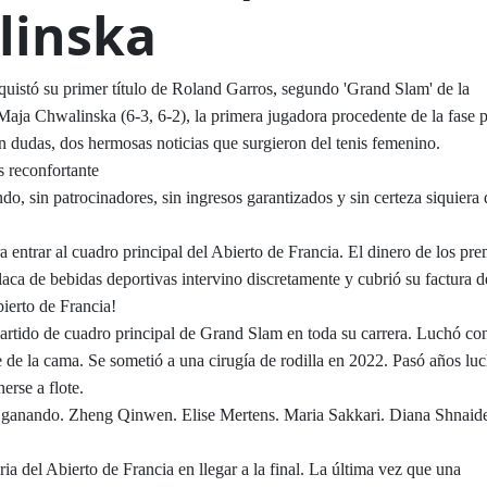
linska
quistó su primer título de Roland Garros, segundo 'Grand Slam' de la
 Maja Chwalinska (6-3, 6-2), la primera jugadora procedente de la fase 
in dudas, dos hermosas noticias que surgieron del tenis femenino.
as reconfortante
ndo, sin patrocinadores, sin ingresos garantizados y sin certeza siquiera 
a entrar al cuadro principal del Abierto de Francia. El dinero de los pr
laca de bebidas deportivas intervino discretamente y cubrió su factura d
ierto de Francia!
artido de cuadro principal de Grand Slam en toda su carrera. Luchó co
 de la cama. Se sometió a una cirugía de rodilla en 2022. Pasó años lu
rse a flote.
uió ganando. Zheng Qinwen. Elise Mertens. Maria Sakkari. Diana Shnaide
toria del Abierto de Francia en llegar a la final. La última vez que una