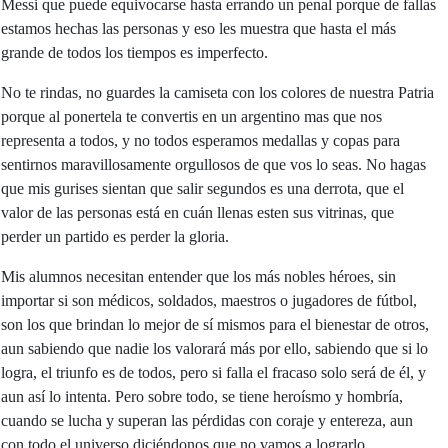
Messi que puede equivocarse hasta errando un penal porque de fallas
estamos hechas las personas y eso les muestra que hasta el más
grande de todos los tiempos es imperfecto.
No te rindas, no guardes la camiseta con los colores de nuestra Patria
porque al ponertela te convertis en un argentino mas que nos
representa a todos, y no todos esperamos medallas y copas para
sentirnos maravillosamente orgullosos de que vos lo seas. No hagas
que mis gurises sientan que salir segundos es una derrota, que el
valor de las personas está en cuán llenas esten sus vitrinas, que
perder un partido es perder la gloria.
Mis alumnos necesitan entender que los más nobles héroes, sin
importar si son médicos, soldados, maestros o jugadores de fútbol,
son los que brindan lo mejor de sí mismos para el bienestar de otros,
aun sabiendo que nadie los valorará más por ello, sabiendo que si lo
logra, el triunfo es de todos, pero si falla el fracaso solo será de él, y
aun así lo intenta. Pero sobre todo, se tiene heroísmo y hombría,
cuando se lucha y superan las pérdidas con coraje y entereza, aun
con todo el universo diciéndonos que no vamos a lograrlo.