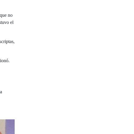
 que no
stuvo el
criptas,
ionó.
na