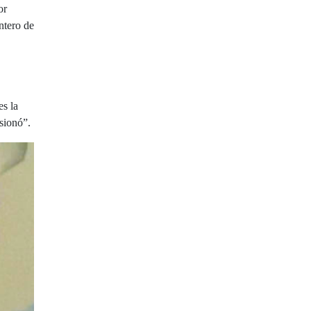
or
ntero de
es la
esionó”.