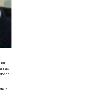
a un
 era un
o donde
ta la