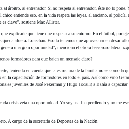
 al árbitro, al entrenador. Si no respeta al entrenador, éste no lo pone. 
 chico entiende eso, en la vida respeta las leyes, al anciano, al policía, 
e es clave”, sostiene Mac Allister.
 que explicarle que tiene que respetar a su entorno. En el fútbol, por ej
s queda afuera. Lo echan. Eso lo tenemos que aprovechar en desarrollo 
 genera una gran oportunidad”, menciona el otrora fervoroso lateral izq
buenos formadores para que bajen un mensaje claro?
erte, teniendo en cuenta que la estructura de la familia no es como la q
 en la capacitación de formadores en todo el país. Así como vino Gera
onales juveniles de José Pekerman y Hugo Tocalli) a Bahía a capacitar
cada crisis veía una oportunidad. Yo soy así. Iba perdiendo y no me esc
ieto. A cargo de la secretaría de Deportes de la Nación.