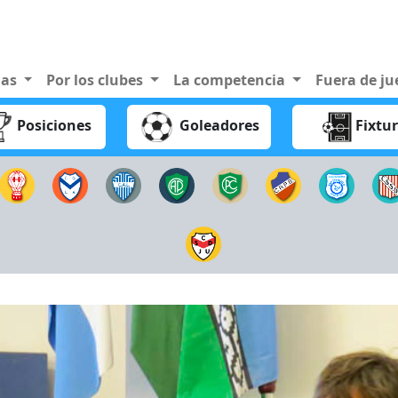
nas
Por los clubes
La competencia
Fuera de j
Posiciones
Goleadores
Fixtu