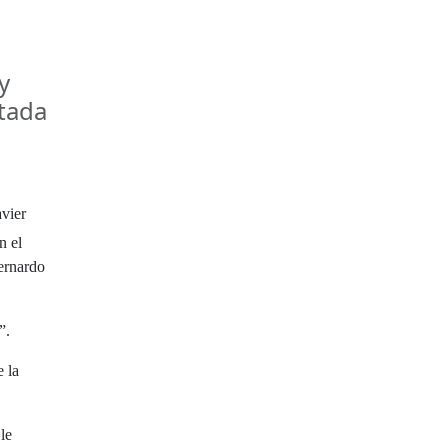
y
ntada
avier
n el
ernardo
”.
 la
le