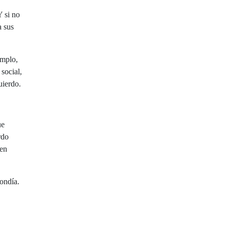
Y si no
a sus
emplo,
social,
uierdo.
ue
rdo
 en
ondía.