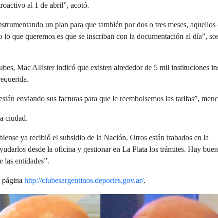
roactivo al 1 de abril”, acotó.
strumentando un plan para que también por dos o tres meses, aquellos
ro lo que queremos es que se inscriban con la documentación al día”, so
bes, Mac Allister indicó que existen alrededor de 5 mil instituciones ins
requerida.
stán enviando sus facturas para que le reembolsemos las tarifas”, menc
la ciudad.
ense ya recibió el subsidio de la Nación. Otros están trabados en la
ayudarlos desde la oficina y gestionar en La Plata los trámites. Hay bue
e las entidades”.
la página
http://clubesargentinos.deportes.gov.ar/
.