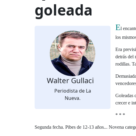
goleada
E
l encant
los mismos
Era previsi
detrás del
rodillas. T
Demasiadas
Walter Gullaci
vencedores
Periodista de La
Goleadas q
Nueva.
crecer e i
* * *
Segunda fecha. Pibes de 12-13 años... Novena categor