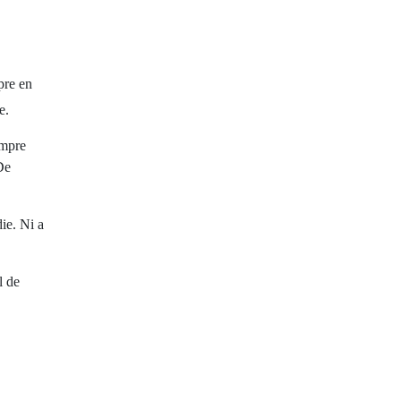
pre en
e.
empre
De
ie. Ni a
l de