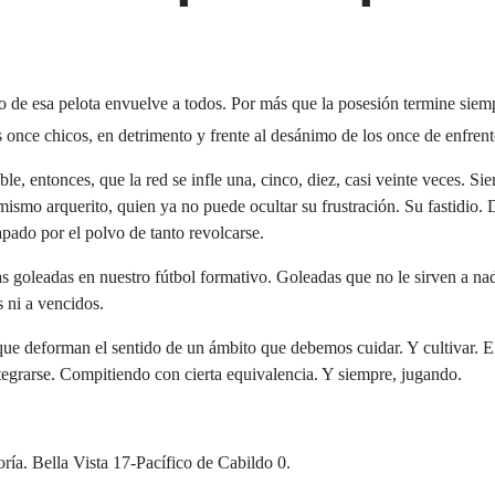
o de esa pelota envuelve a todos. Por más que la posesión termine siem
 once chicos, en detrimento y frente al desánimo de los once de enfrent
ble, entonces, que la red se infle una, cinco, diez, casi veinte veces. Si
 mismo arquerito, quien ya no puede ocultar su frustración. Su fastidio. 
apado por el polvo de tanto revolcarse.
 goleadas en nuestro fútbol formativo. Goleadas que no le sirven a nad
 ni a vencidos.
ue deforman el sentido de un ámbito que debemos cuidar. Y cultivar. E
ntegrarse. Compitiendo con cierta equivalencia. Y siempre, jugando.
ía. Bella Vista 17-Pacífico de Cabildo 0.