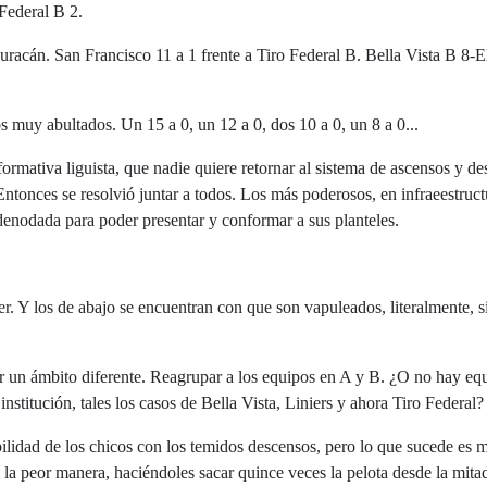
Federal B 2.
uracán. San Francisco 11 a 1 frente a Tiro Federal B. Bella Vista B 8-E
os muy abultados. Un 15 a 0, un 12 a 0, dos 10 a 0, un 8 a 0...
ormativa liguista, que nadie quiere retornar al sistema de ascensos y d
ntonces se resolvió juntar a todos. Los más poderosos, en infraeestruct
 denodada para poder presentar y conformar a sus planteles.
er. Y los de abajo se encuentran con que son vapuleados, literalmente, s
ar un ámbito diferente. Reagrupar a los equipos en A y B. ¿O no hay eq
stitución, tales los casos de Bella Vista, Liniers y ahora Tiro Federal?
tibilidad de los chicos con los temidos descensos, pero lo que sucede es
e la peor manera, haciéndoles sacar quince veces la pelota desde la mita