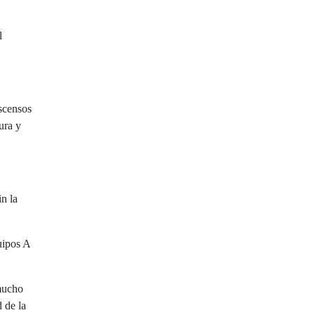
l
escensos
ura y
in la
uipos A
 mucho
d de la