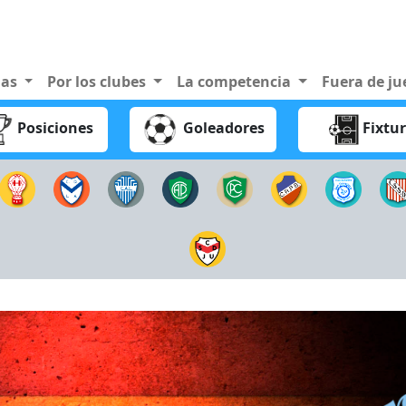
nas
Por los clubes
La competencia
Fuera de j
Posiciones
Goleadores
Fixtu