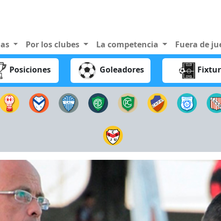
nas
Por los clubes
La competencia
Fuera de j
Posiciones
Goleadores
Fixtu