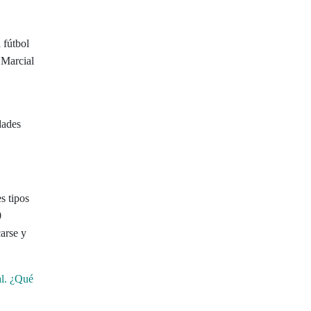
 fútbol
 Marcial
dades
s tipos
0
arse y
al. ¿Qué