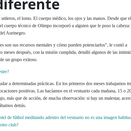
iferente
s utileros, el lomo. El cuerpo médico, los ojos y las manos. Desde que el
re el cuerpo técnico de Olimpo incorporó a alguien que le puso la cabeza:
 del Aurinegro.
es son sus recursos mentales y cómo pueden potenciarlos”, le contó a
o meses después, con la misión cumplida, detalló algunos de las intimi
de un grupo exitoso.
estre?
udar a determinadas prácticas. En los primeros dos meses trabajamos tre
evocaciones positivas. Las hacíamos en el vestuario cada mañana, 15 o 2
jo, más que de acción, de mucha observación: si hay un malestar, acerc
tábamos detrás.
tel de fútbol meditando adentro del vestuario no es una imagen habitu
otro club?