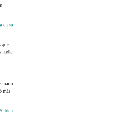
un
a en su
s que
s nadie
stuario
ió más:
Si bien