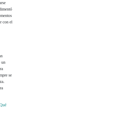
arse
alimentó
lementos
r con el
an
e un
ra
empre se
za.
ra
¿Qué