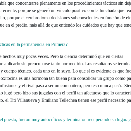
bía que concentrarse plenamente en los procedimientos tácticos sin dej
 creciente, porque se generó un vínculo positivo con la hinchada que re
tadio, porque el cerebro toma decisiones subconscientes en función de e
ue en el predio, más allá de que entiendo los cuidados que hay que tene
ácticas en la permanencia en Primera?
e hechos muy pocas veces. Pero la ciencia determinó que en ciertas
e aplicarlo sin preocuparse tanto por medirlo. Los resultados se termin
 cuerpo técnico, cada uno en lo suyo. Lo que sí es evidente es que fu
a oxitocina es una hormona tan buena para consolidar un grupo como pa
confusiones y el rival pasa a ser un compañero, pero eso nunca pasó. Si
o jugó pero hizo sus jugadas con el perfil tan afectuoso que lo caracteri
 el Titi Villanueva y Emiliano Tellechea tienen ese perfil necesario pa
el puesto, fueron muy autocríticos y terminaron recuperando su lugar. 