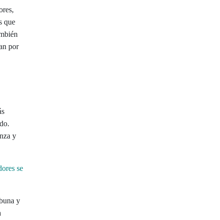
ores,
s que
ambién
an por
ás
ido.
anza y
dores se
ibuna y
a