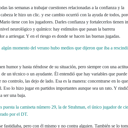
as las semanas a trabajar cuestiones relacionadas a la confianza y la
a cabeza le hizo un clic. y ese cambio ocurrió con la ayuda de todos, po
Mario tiene con los jugadores. Darles confianza y fortalecerlos tienen 
 nivel neurológico y químico: hay estímulos que pasan la barrera
or a arriesgar. Y en el riesgo es donde se hacen las buenas jugadas.
En algún momento del verano hubo medios que dijeron que iba a rescindi
uen humor y hasta riéndose de su situación, pero siempre con una actitu
n de un técnico o un ayudante. Él entendió que hay variables que puede
e no controlo, las dejo de lado. Esa es la manera: concentrarse en lo qu
. Eso lo hizo jugar en partidos importantes aunque sea un rato. Y rindió
a ser una baja.
as puesta la camiseta número 29, la de Strahman, el único jugador de cie
erado por el DT.
e fastidiaba, pero con él mismo y no contra alguien. También se lo to