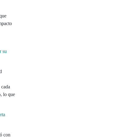
rque
impacto
r su
d
e cada
, lo que
rta
mó con