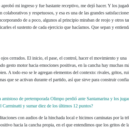
 aprobó mi ingreso y fue bastante receptivo, me dejó hacer. Y los jugad
n colaborativos y respetuosos, y esa es una de las grandes satisfaccione
ncorporando de a poco, algunos al principio miraban de reojo y otros t
carles el sustento de cada ejercicio que hacíamos. Que sepan y entiend
ojos cerrados. El inicio, el pase, el control, hacer el movimiento y una
nado gesto motor hacia emociones positivas, en la cancha hay muchas m
en. A todo eso se le agregan elementos del contexto: rivales, gritos, ru
as que se activan durante el partido, así que sirve para construir confi
n amistoso de pretemporada Olimpo perdió ante Santamarina y los juga
l Carminatti y sumar diez de los últimos 12 puntos?
taciones con audios de la hinchada local e hicimos caminatas por la tr
ositivo hacia la cancha propia, en el que entendimos que los gritos de l