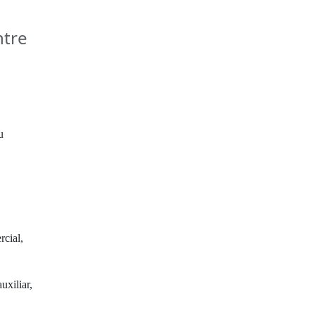
ntre
u
rcial,
uxiliar,