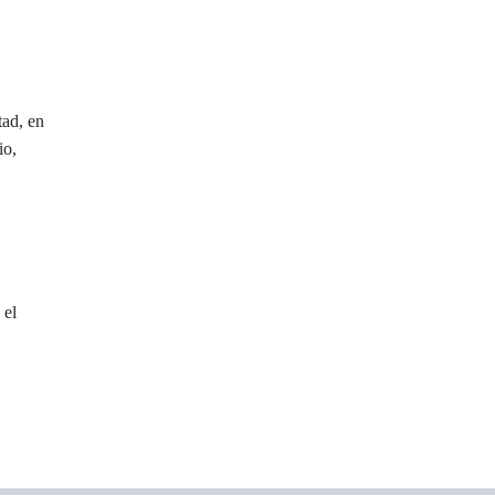
tad, en
io,
 el