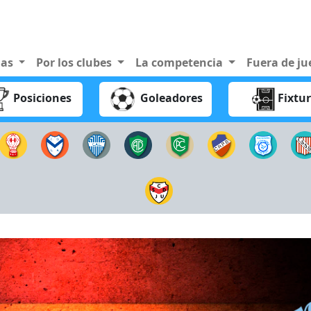
nas
Por los clubes
La competencia
Fuera de j
Posiciones
Goleadores
Fixtu