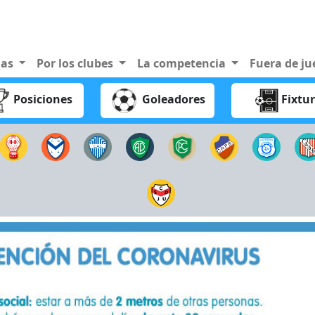
nas
Por los clubes
La competencia
Fuera de j
Posiciones
Goleadores
Fixtu