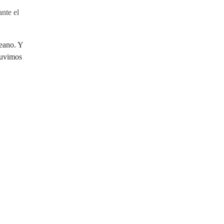
nte el
leano. Y
btuvimos