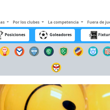
nas
Por los clubes
La competencia
Fuera de j
Posiciones
Goleadores
Fixtu